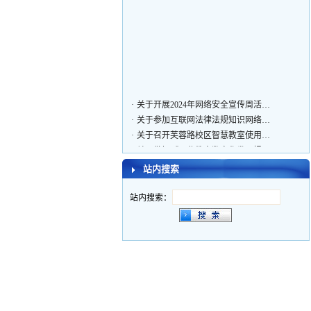
·
关于开展2024年网络安全宣传周活…
·
关于参加互联网法律法规知识网络…
·
关于召开芙蓉路校区智慧教室使用…
·
关于做好《职业教育数字化发展报…
·
关于组织学生观看影片《八佰》的…
站内搜索
·
关于启用教育网EDU域名的通知
·
众志成城战疫情 资源服务在行动
站内搜索：