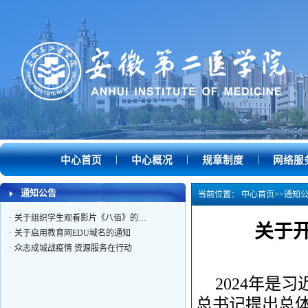
·
关于开展2024年网络安全宣传周活…
|
|
|
中心首页
中心概况
规章制度
网络服
·
关于参加互联网法律法规知识网络…
·
关于召开芙蓉路校区智慧教室使用…
通知公告
当前位置：
中心首页
>>
通知
·
关于做好《职业教育数字化发展报…
·
关于组织学生观看影片《八佰》的…
关于开
·
关于启用教育网EDU域名的通知
·
众志成城战疫情 资源服务在行动
2024年是
总书记提出总体