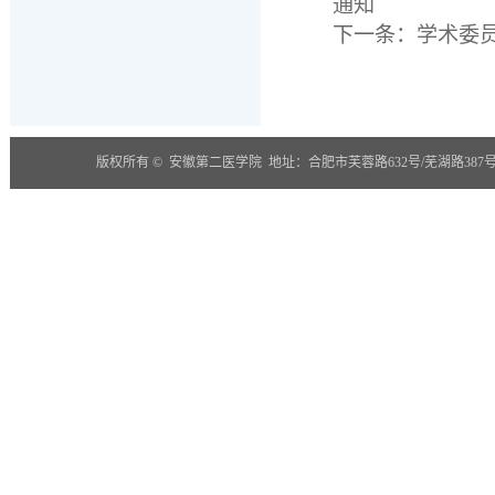
通知
下一条：
学术委
版权所有 © 安徽第二医学院 地址：合肥市芙蓉路632号/芜湖路387号(230601) 