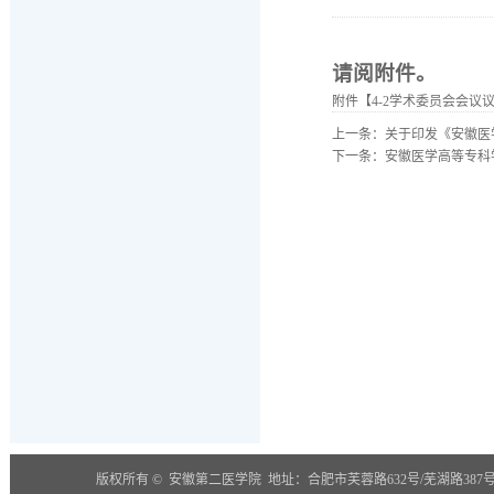
请阅附件。
附件【
4-2学术委员会会议议
上一条：
关于印发《安徽医
下一条：
安徽医学高等专科
版权所有 © 安徽第二医学院 地址：合肥市芙蓉路632号/芜湖路387号(230601) 