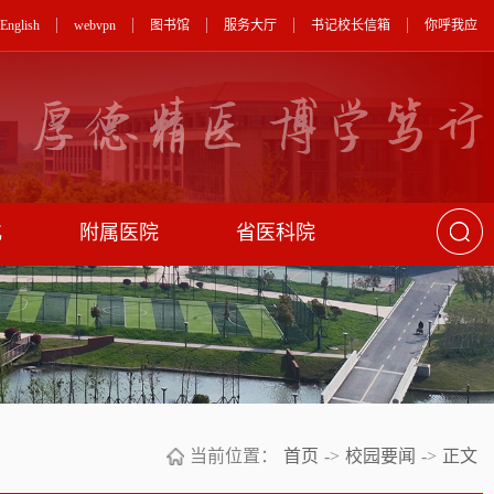
English
webvpn
图书馆
服务大厅
书记校长信箱
你呼我应
化
附属医院
省医科院
当前位置：
首页
->
校园要闻
->
正文