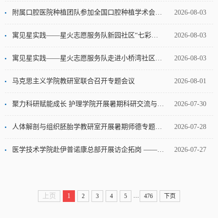
附属口腔医院种植团队参加全国口腔种植学术会议并作壁报交流
2026-08-03
寓见星实践——星火志愿服务队新园社区“七彩假期”开班啦
2026-08-03
寓见星实践——星火志愿服务队走进小桥湾社区神马大院开展环境美化活动
2026-08-03
马克思主义学院教研室联合召开专题会议
2026-08-01
聚力科研赋能成长 护理学院开展暑期科研交流与专题指导活动
2026-07-30
人体解剖与组织胚胎学教研室开展暑期师德专题教育
2026-07-28
医学技术学院赴伊普诺康总部开展访企拓岗 ——共探医工交叉人才培养新路径
2026-07-27
...
上页
1
2
3
4
5
476
下页