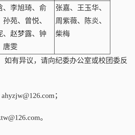
晗、李旭琦、俞
张嘉、王玉华、
、孙苑、曾悦、
周紫薇、陈炎、
妮、赵梦露、钟
柴梅
、唐雯
期间，如有异议，请向纪委办公室或校团委反
yzjw@126.com；
w@126.com。