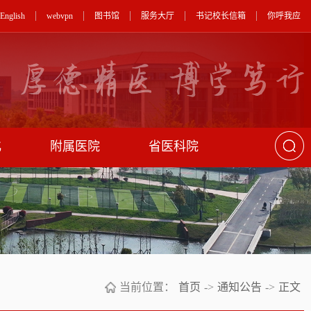
English
webvpn
图书馆
服务大厅
书记校长信箱
你呼我应
化
附属医院
省医科院
当前位置：
首页
->
通知公告
->
正文