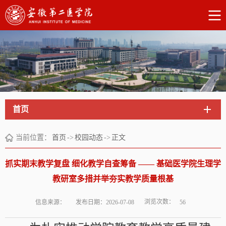
首页
当前位置：
首页
->
校园动态
->
正文
抓实期末教学复盘 细化教学自查筹备 —— 基础医学院生理学
教研室多措并举夯实教学质量根基
浏览次数：
信息来源：
发布日期：2026-07-08
56