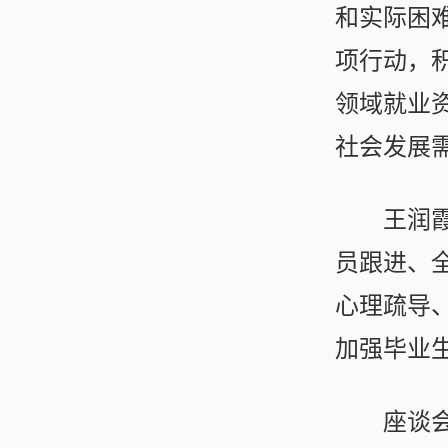
和实际困
项行动，
领域就业
社会发展
王润
员跟进、
心理疏导
加强毕业
座谈