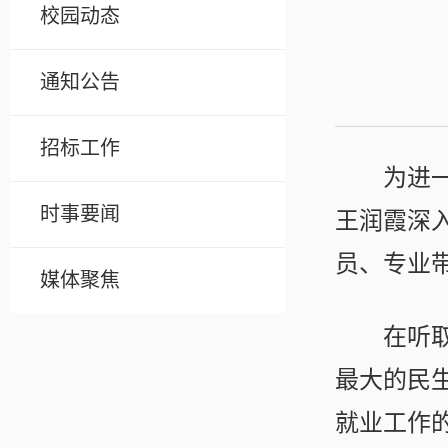
校园动态
通知公告
招标工作
为进
时事要闻
王润霞深
员、专业
媒体聚焦
在听
最大的民
就业工作