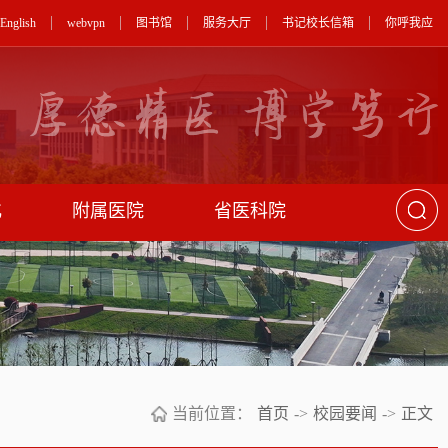
English
webvpn
图书馆
服务大厅
书记校长信箱
你呼我应
化
附属医院
省医科院
当前位置：
首页
->
校园要闻
->
正文