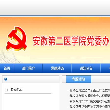
首页
部门简介
党建动态
通知公告
专题活动
专题活动
·
我校召开2025年全面从严治党
·
我校举办深入贯彻中央八项规
·
我校召开2024年度党组织书
·
我校召开党委理论学习中心组学