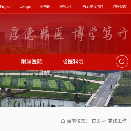
English
webvpn
图书馆
服务大厅
书记校长信箱
你呼我应
化
附属医院
省医科院
当前位置：
首页
->
党建工作