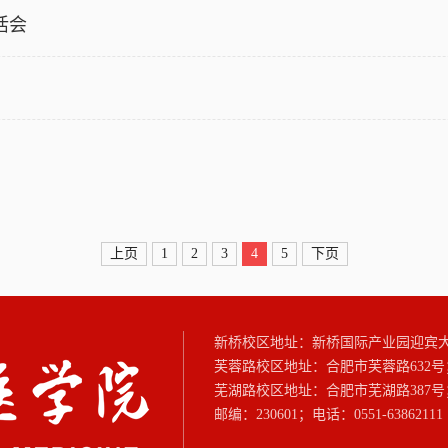
活会
上页
1
2
3
4
5
下页
新桥校区地址：新桥国际产业园迎宾
芙蓉路校区地址：合肥市芙蓉路632号
芜湖路校区地址：合肥市芜湖路387号
邮编：230601；电话：0551-63862111 6